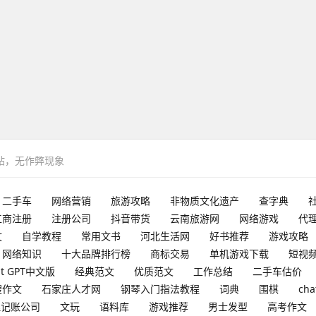
网站，无作弊现象
二手车
网络营销
旅游攻略
非物质文化遗产
查字典
工商注册
注册公司
抖音带货
云南旅游网
网络游戏
代
文
自学教程
常用文书
河北生活网
好书推荐
游戏攻略
网络知识
十大品牌排行榜
商标交易
单机游戏下载
短视
at GPT中文版
经典范文
优质范文
工作总结
二手车估价
搜作文
石家庄人才网
钢琴入门指法教程
词典
围棋
cha
理记账公司
文玩
语料库
游戏推荐
男士发型
高考作文