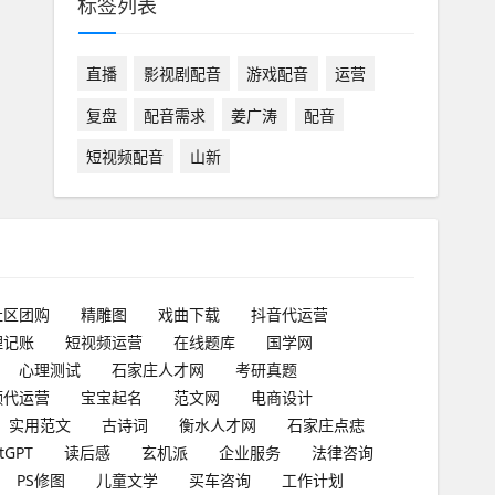
标签列表
直播
影视剧配音
游戏配音
运营
复盘
配音需求
姜广涛
配音
短视频配音
山新
社区团购
精雕图
戏曲下载
抖音代运营
理记账
短视频运营
在线题库
国学网
心理测试
石家庄人才网
考研真题
频代运营
宝宝起名
范文网
电商设计
实用范文
古诗词
衡水人才网
石家庄点痣
tGPT
读后感
玄机派
企业服务
法律咨询
PS修图
儿童文学
买车咨询
工作计划