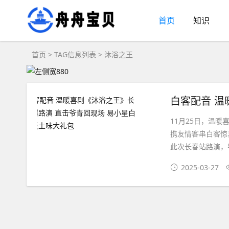
首页
知识
首页
> TAG信息列表 > 沐浴之王
11月25日，温
携友情客串白客惊
此次长春站路演，
2025-03-27