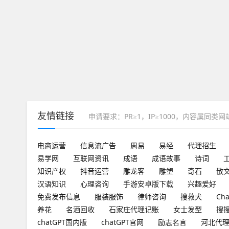
友情链接
申请要求：PR≥1，IP≥1000，内容属同类
电商运营
信息流广告
周易
易经
代理招生
易学网
互联网资讯
成语
成语故事
诗词
知识产权
抖音运营
雕龙客
雕塑
奇石
散
汉语知识
心理咨询
手游安卓版下载
兴趣爱好
免费发布信息
服装服饰
律师咨询
搜救犬
Ch
养花
名酒回收
石家庄代理记账
女士发型
搜
chatGPT国内版
chatGPT官网
励志名言
河北代