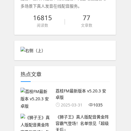
多场景下真人发音在线配音服务。
16815
77
阅读数
文章数
热点文章
荔枝FM最新版本 v5.20.3 安
卓版
2025-03-31
1035
《狮子王》真人版配音黄金阵
容霸气登场！名单惊见「超级
天后」