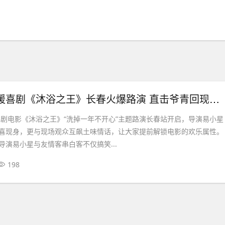
白客配音 温暖喜剧《沐浴之王》长春火爆路演 直击爷青回现场 易小星白客收获土味大礼包
暖喜剧电影《沐浴之王》“洗掉一年不开心”主题路演长春站开启，导演易小星
喜现身，更与现场观众互飙土味情话，让大家提前解锁电影的欢乐属性。
导演易小星与友情客串白客不仅搞笑...
198